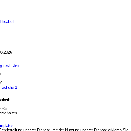
Elisabeth
08.2026
ag nach den
00
am
00
 Schulis 1.
sabeth
97705
orbehalten. -
emplates
Bereitstellung unserer Dienste. Mit der Nutzung unserer Dienste erklären Sie