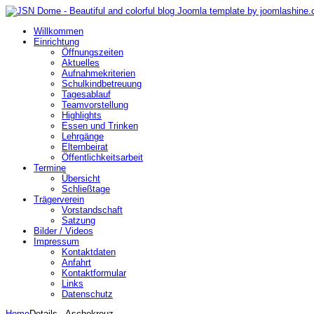
Willkommen
Einrichtung
Öffnungszeiten
Aktuelles
Aufnahmekriterien
Schulkindbetreuung
Tagesablauf
Teamvorstellung
Highlights
Essen und Trinken
Lehrgänge
Elternbeirat
Öffentlichkeitsarbeit
Termine
Übersicht
Schließtage
Trägerverein
Vorstandschaft
Satzung
Bilder / Videos
Impressum
Kontaktdaten
Anfahrt
Kontaktformular
Links
Datenschutz
Home
Details - Aschekreuz